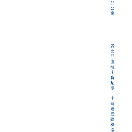
品
公
寓
贊
比
亞
盧
薩
卡
肯
尼
期
.
卡
翁
達
國
際
機
場