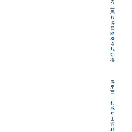
內
亞
馬
拉
博
國
際
機
場
航
站
樓
馬
來
西
亞
柏
威
年
山
頂
精