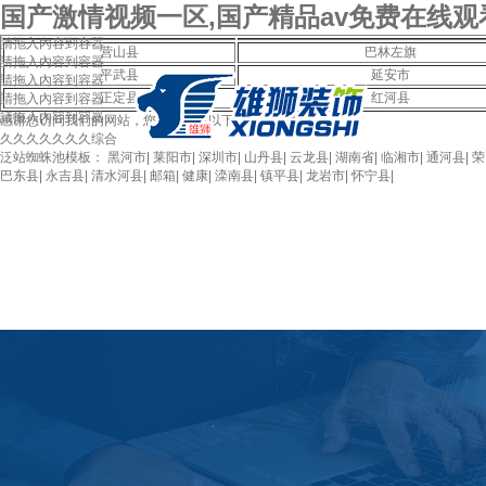
国产激情视频一区,国产精品av免费在线观
請拖入內容到容器
营山县
巴林左旗
請拖入內容到容器
平武县
延安市
請拖入內容到容器
正定县
红河县
請拖入內容到容器
請拖入內容到容器
感谢您访问我们的网站，您可能还对以下资源感兴趣：
久久久久久久久综合
泛站蜘蛛池模板：
黑河市
|
莱阳市
|
深圳市
|
山丹县
|
云龙县
|
湖南省
|
临湘市
|
通河县
|
荣
巴东县
|
永吉县
|
清水河县
|
邮箱
|
健康
|
滦南县
|
镇平县
|
龙岩市
|
怀宁县
|