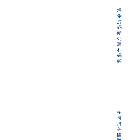
塔
希
提
碼
頭
公
寓
和
碼
頭
多
哥
洛
美
國