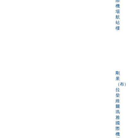
際
機
場
航
站
樓
剛
果
（布）
拉
柴
維
爾
瑪
雅
國
際
機