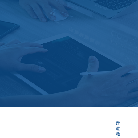
赤
道
幾